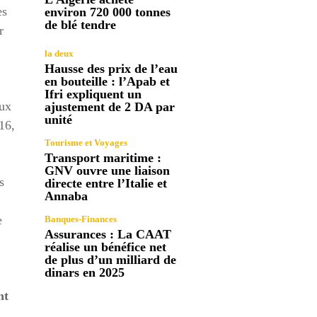
es
environ 720 000 tonnes
de blé tendre
r
la deux
Hausse des prix de l’eau
en bouteille : l’Apab et
Ifri expliquent un
aux
ajustement de 2 DA par
unité
16,
Tourisme et Voyages
Transport maritime :
GNV ouvre une liaison
s
directe entre l’Italie et
Annaba
e
Banques-Finances
Assurances : La CAAT
réalise un bénéfice net
de plus d’un milliard de
dinars en 2025
nt