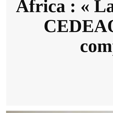
Africa : « L
CEDEAO, 
comp