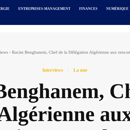
ERGIE
ENTREPRISES-MANAGEMENT
FINANCES
NUMÉRIQUE
views
Racim Benghanem, Chef de la Délégation Algérienne aux rencontr
Interviews
La une
enghanem, Che
Algérienne aux