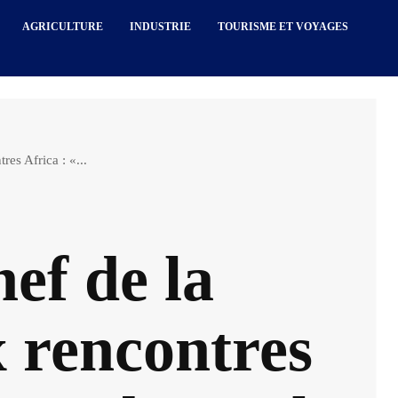
AGRICULTURE
INDUSTRIE
TOURISME ET VOYAGES
es Africa : «...
f de la
 rencontres