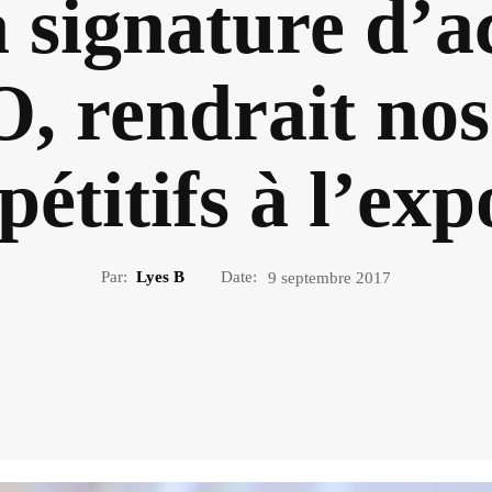
a signature d’a
rendrait nos 
étitifs à l’exp
Par:
Lyes B
Date:
9 septembre 2017