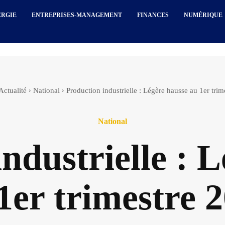
ERGIE
ENTREPRISES-MANAGEMENT
FINANCES
NUMÉRIQUE
Actualité
National
Production industrielle : Légère hausse au 1er tri
National
ndustrielle : 
1er trimestre 