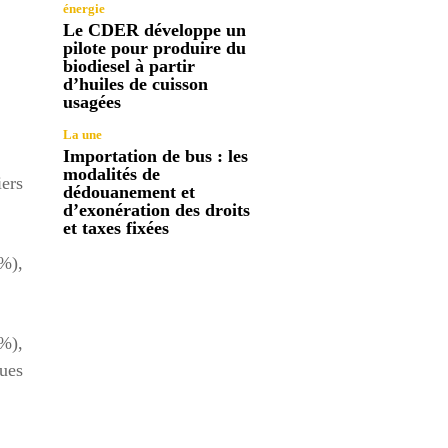
énergie
Le CDER développe un
pilote pour produire du
biodiesel à partir
d’huiles de cuisson
usagées
La une
Importation de bus : les
modalités de
iers
dédouanement et
d’exonération des droits
et taxes fixées
0%),
3%),
ues