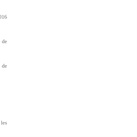
2016
é de
n de
 les