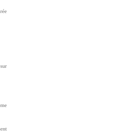
rée
sur
même
ment