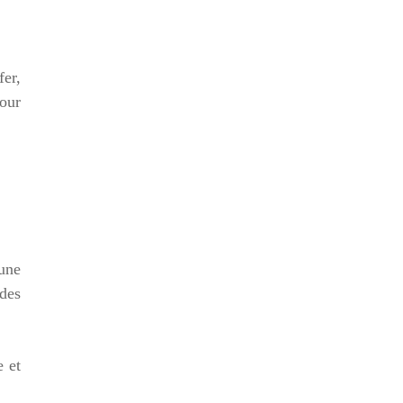
fer,
our
 une
 des
e et