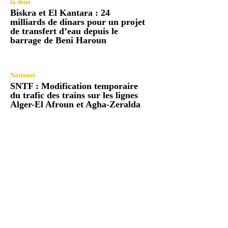
la deux
Biskra et El Kantara : 24
milliards de dinars pour un projet
de transfert d’eau depuis le
barrage de Beni Haroun
National
SNTF : Modification temporaire
du trafic des trains sur les lignes
Alger-El Afroun et Agha-Zeralda