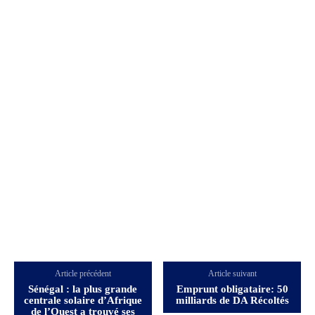
Article précédent
Article suivant
Sénégal : la plus grande
Emprunt obligataire: 50
centrale solaire d’Afrique
milliards de DA Récoltés
de l’Ouest a trouvé ses