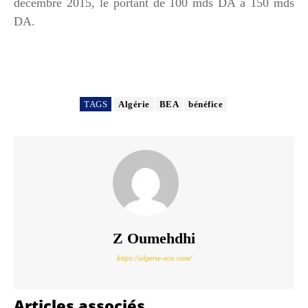
décembre 2015, le portant de 100 mds DA à 150 mds
DA.
TAGS
Algérie
BEA
bénéfice
Z Oumehdhi
https://algerie-eco.com/
Articles associés