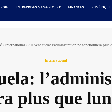
ERGIE
ENTREPRISES-MANAGEMENT
FINANCES
NUMÉRIQUE
té
International
Au Venezuela: l’administration ne fonctionnera plus 
International
ela: l’adminis
ra plus que lun