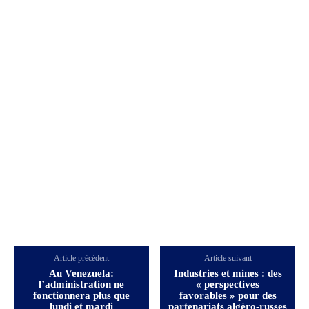
Article précédent
Article suivant
Au Venezuela:
Industries et mines : des
l’administration ne
« perspectives
fonctionnera plus que
favorables » pour des
lundi et mardi
partenariats algéro-russes