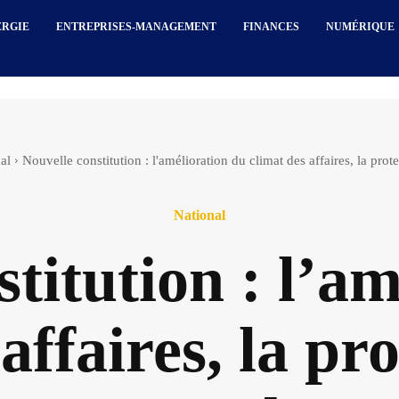
ERGIE
ENTREPRISES-MANAGEMENT
FINANCES
NUMÉRIQUE
al
Nouvelle constitution : l'amélioration du climat des affaires, la pro
National
titution : l’a
affaires, la pr