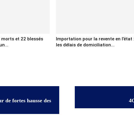
x morts et 22 blessés
Importation pour la revente en l’état 
un...
les délais de domiciliation...
r de fortes hausse des
4G