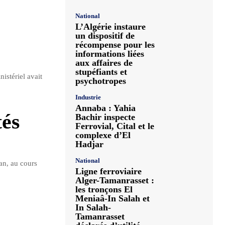
National
L’Algérie instaure
un dispositif de
récompense pour les
informations liées
aux affaires de
stupéfiants et
istériel avait
psychotropes
Industrie
Annaba : Yahia
tés
Bachir inspecte
Ferrovial, Cital et le
complexe d’El
Hadjar
National
ran, au cours
Ligne ferroviaire
Alger-Tamanrasset :
les tronçons El
Meniaâ-In Salah et
In Salah-
Tamanrasset