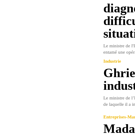
diagno
diffi
situat
Le ministre de l'
entamé une opérat
Industrie
Ghrie
indus
Le ministre de l’
de laquelle il a i
Entreprises-M
Madar