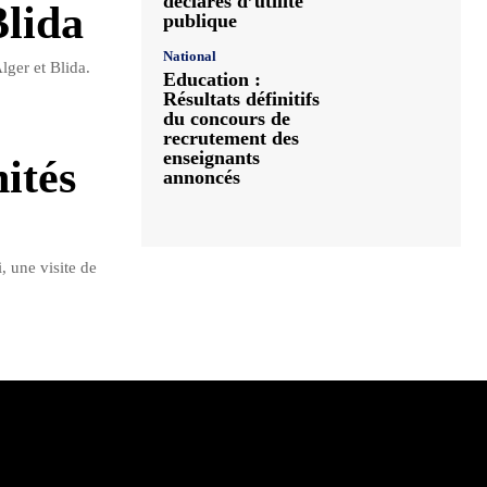
déclarés d’utilité
Blida
publique
National
lger et Blida.
Education :
Résultats définitifs
du concours de
recrutement des
enseignants
ités
annoncés
, une visite de