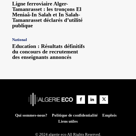
Ligne ferroviaire Alger-
Tamanrasset : les tronçons El
Meniaâ-In Salah et In Salah-
Tamanrasset déclarés d’utilité
publique
National
Education : Résultats définitifs
du concours de recrutement
des enseignants annoncés
Qui sommes-nous?
Politique de confidentialité
Emplois
Liens utiles
© 2024 algerie eco All Rights Reserved.