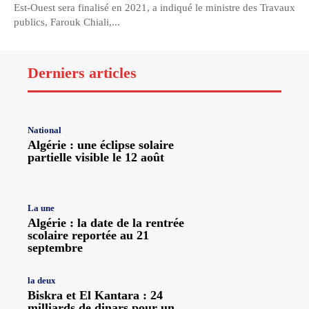
Est-Ouest sera finalisé en 2021, a indiqué le ministre des Travaux
publics, Farouk Chiali,...
Derniers articles
National
Algérie : une éclipse solaire
partielle visible le 12 août
La une
Algérie : la date de la rentrée
scolaire reportée au 21
septembre
la deux
Biskra et El Kantara : 24
milliards de dinars pour un