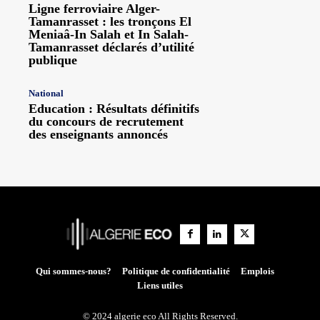
Ligne ferroviaire Alger-
Tamanrasset : les tronçons El
Meniaâ-In Salah et In Salah-
Tamanrasset déclarés d’utilité
publique
National
Education : Résultats définitifs
du concours de recrutement
des enseignants annoncés
Qui sommes-nous?
Politique de confidentialité
Emplois
Liens utiles
© 2024 algerie eco All Rights Reserved.