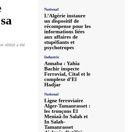
e
National
L’Algérie instaure
 sa
un dispositif de
récompense pour les
informations liées
aux affaires de
stupéfiants et
 référé a été
psychotropes
Industrie
Annaba : Yahia
Bachir inspecte
Ferrovial, Cital et le
complexe d’El
Hadjar
National
Ligne ferroviaire
Alger-Tamanrasset :
les tronçons El
Meniaâ-In Salah et
In Salah-
Tamanrasset