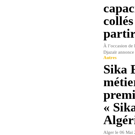
capac
collé
parti
À l’occasion de 
Djazaïr annonce 
Autres
Sika 
métie
premi
« Sik
Algér
Alger le 06 Mai 