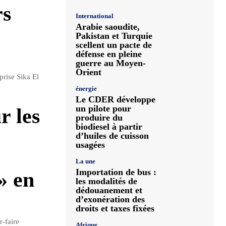
rs
International
Arabie saoudite,
Pakistan et Turquie
scellent un pacte de
défense en pleine
guerre au Moyen-
Orient
prise Sika El
énergie
Le CDER développe
un pilote pour
r les
produire du
biodiesel à partir
d’huiles de cuisson
usagées
La une
Importation de bus :
» en
les modalités de
dédouanement et
d’exonération des
droits et taxes fixées
r-faire
Afrique