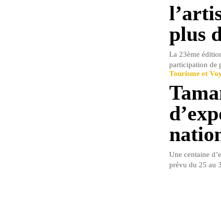
l’art
plus 
La 23ème édition 
participation de 
Tourisme et Vo
Taman
d’exp
natio
Une centaine d’e
prévu du 25 au 3