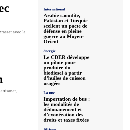
ec
International
Arabie saoudite,
Pakistan et Turquie
scellent un pacte de
défense en pleine
nrasset avec la
guerre au Moyen-
Orient
énergie
Le CDER développe
un pilote pour
produire du
biodiesel à partir
n
d’huiles de cuisson
usagées
artisanat,
La une
Importation de bus :
les modalités de
dédouanement et
d’exonération des
droits et taxes fixées
Afrique