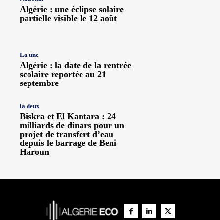
Algérie : une éclipse solaire
partielle visible le 12 août
La une
Algérie : la date de la rentrée
scolaire reportée au 21
septembre
la deux
Biskra et El Kantara : 24
milliards de dinars pour un
projet de transfert d’eau
depuis le barrage de Beni
Haroun