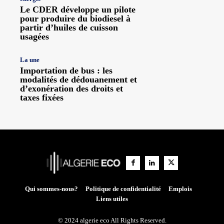
Le CDER développe un pilote
pour produire du biodiesel à
partir d’huiles de cuisson
usagées
La une
Importation de bus : les
modalités de dédouanement et
d’exonération des droits et
taxes fixées
Qui sommes-nous?
Politique de confidentialité
Emplois
Liens utiles
© 2024 algerie eco All Rights Reserved.