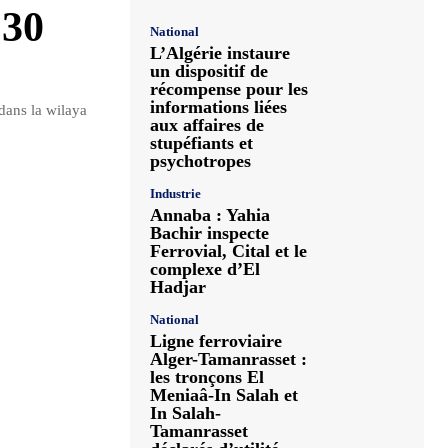
 30
National
L’Algérie instaure
un dispositif de
récompense pour les
informations liées
dans la wilaya
aux affaires de
stupéfiants et
psychotropes
Industrie
Annaba : Yahia
Bachir inspecte
Ferrovial, Cital et le
complexe d’El
Hadjar
National
Ligne ferroviaire
Alger-Tamanrasset :
les tronçons El
Meniaâ-In Salah et
In Salah-
Tamanrasset