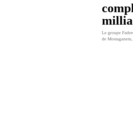
compl
milli
Le groupe Faderc
de Mostaganem, e