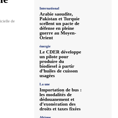
International
Arabie saoudite,
Pakistan et Turquie
cielle de
scellent un pacte de
défense en pleine
guerre au Moyen-
Orient
énergie
Le CDER développe
un pilote pour
produire du
biodiesel à partir
d’huiles de cuisson
usagées
La une
Importation de bus :
les modalités de
dédouanement et
d’exonération des
droits et taxes fixées
Afrique