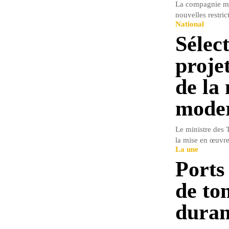
La compagnie mar
nouvelles restric
National
Sélec
proje
de la 
moder
Le ministre des 
la mise en œuvre 
La une
Ports 
de to
duran