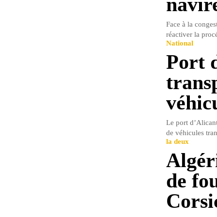
navir
Face à la congest
réactiver la pro
National
Port 
trans
véhicu
Le port d’Alican
de véhicules tran
la deux
Algéri
de fou
Corsi