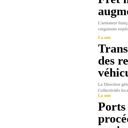
augme
L'armateur fran
cargaisons expédi
La une
Trans
des re
véhic
La Direction géné
Collectivités loc
La une
Ports 
procé