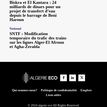
Biskra et El Kantara : 24
milliards de dinars pour un
projet de transfert d’eau
depuis le barrage de Beni
Haroun
National
SNTF : Modification
temporaire du trafic des trains
sur les lignes Alger-El Afroun
et Agha-Zeralda
Qui sommes-nous?
Politique de confidentialité
Emplois
Liens utiles
© 2024 algerie eco All Rights Reserved.