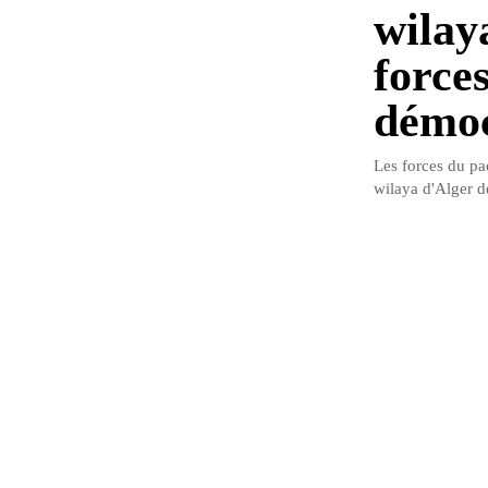
wilay
forces
démoc
Les forces du pac
wilaya d'Alger d