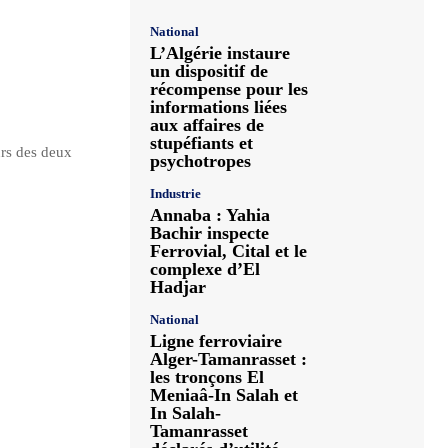
National
L’Algérie instaure
un dispositif de
récompense pour les
informations liées
aux affaires de
stupéfiants et
urs des deux
psychotropes
Industrie
Annaba : Yahia
Bachir inspecte
Ferrovial, Cital et le
complexe d’El
Hadjar
National
Ligne ferroviaire
Alger-Tamanrasset :
les tronçons El
Meniaâ-In Salah et
In Salah-
Tamanrasset