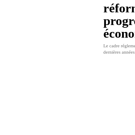
réfor
progr
écono
Le cadre régleme
dernières années