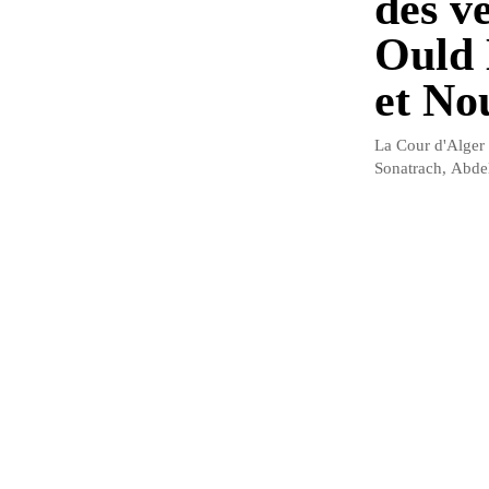
des v
Ould
et No
La Cour d'Alger 
Sonatrach, Abde