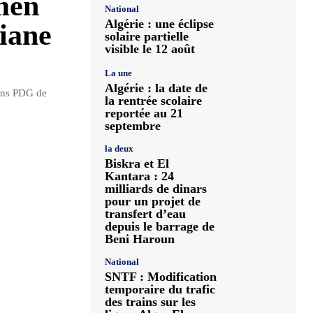
men
National
Algérie : une éclipse
iane
solaire partielle
visible le 12 août
La une
Algérie : la date de
iens PDG de
la rentrée scolaire
reportée au 21
septembre
la deux
Biskra et El
Kantara : 24
milliards de dinars
pour un projet de
transfert d’eau
depuis le barrage de
Beni Haroun
National
SNTF : Modification
temporaire du trafic
des trains sur les