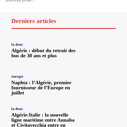
nouveau poste...
Derniers articles
la deux
Algérie : début du retrait des
bus de 30 ans et plus
énergie
Naphta : l’Algérie, premier
fournisseur de l’Europe en
juillet
la deux
Algérie-Italie : la nouvelle
ligne maritime entre Annaba
et Civitavecchia entre en