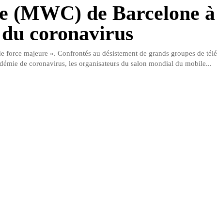
e (MWC) de Barcelone à
 du coronavirus
de force majeure ». Confrontés au désistement de grands groupes de tél
idémie de coronavirus, les organisateurs du salon mondial du mobile...