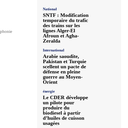
National
SNTF : Modification
temporaire du trafic
des trains sur les
lignes Alger-El
éphonie
Afroun et Agha-
Zeralda
International
Arabie saoudite,
Pakistan et Turquie
scellent un pacte de
défense en pleine
guerre au Moyen-
Orient
énergie
Le CDER développe
un pilote pour
produire du
biodiesel à partir
d’huiles de cuisson
usagées