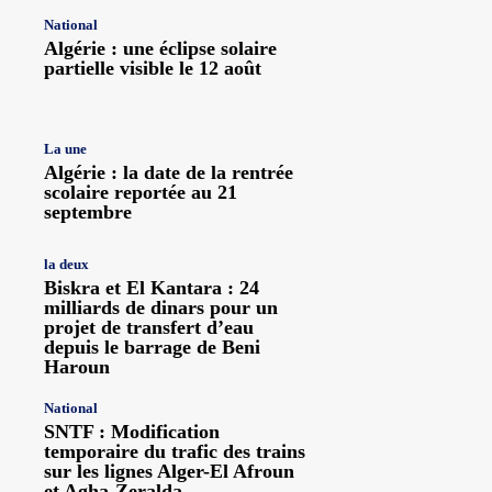
National
Algérie : une éclipse solaire
partielle visible le 12 août
La une
Algérie : la date de la rentrée
scolaire reportée au 21
septembre
la deux
Biskra et El Kantara : 24
milliards de dinars pour un
projet de transfert d’eau
depuis le barrage de Beni
Haroun
National
SNTF : Modification
temporaire du trafic des trains
sur les lignes Alger-El Afroun
et Agha-Zeralda