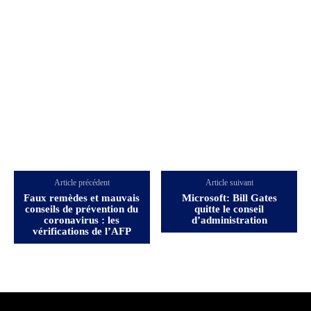
Article précédent
Article suivant
Faux remèdes et mauvais
Microsoft: Bill Gates
conseils de prévention du
quitte le conseil
coronavirus : les
d’administration
vérifications de l’AFP