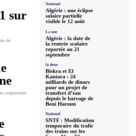
National
Algérie : une éclipse
1 sur
solaire partielle
visible le 12 août
La une
Algérie : la date de
ine de
la rentrée scolaire
reportée au 21
septembre
le
la deux
Biskra et El
Kantara : 24
gne
milliards de dinars
pour un projet de
transfert d’eau
ne conjoncture
depuis le barrage de
Beni Haroun
National
e
SNTF : Modification
temporaire du trafic
des trains sur les