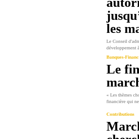
autor
jusqu
les m
Le Conseil d'adm
développement à
Banques-Financ
Le fi
march
« Les thèmes ch
financière qui n
Contributions
March