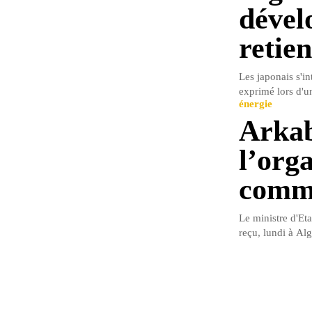
dével
retien
Les japonais s'in
exprimé lors d'un
énergie
Arkab
l’org
comme
Le ministre d'Et
reçu, lundi à Alg