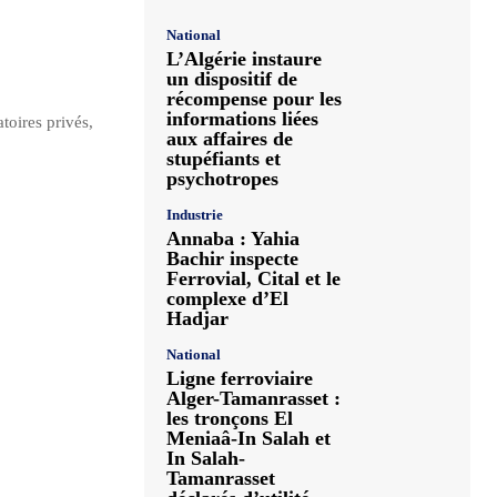
National
L’Algérie instaure
un dispositif de
récompense pour les
informations liées
oires privés,
aux affaires de
stupéfiants et
psychotropes
Industrie
Annaba : Yahia
Bachir inspecte
Ferrovial, Cital et le
complexe d’El
Hadjar
National
Ligne ferroviaire
Alger-Tamanrasset :
les tronçons El
Meniaâ-In Salah et
In Salah-
Tamanrasset