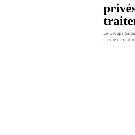
privé
trait
Le Groupe Saidal
en vue de renforc