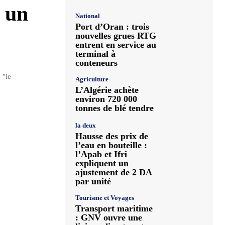
 un
National
Port d’Oran : trois
nouvelles grues RTG
entrent en service au
terminal à
conteneurs
 "le
Agriculture
L’Algérie achète
environ 720 000
tonnes de blé tendre
la deux
Hausse des prix de
l’eau en bouteille :
l’Apab et Ifri
expliquent un
ajustement de 2 DA
par unité
Tourisme et Voyages
Transport maritime
: GNV ouvre une