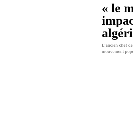
« le 
impact
algér
L’ancien chef d
mouvement popula