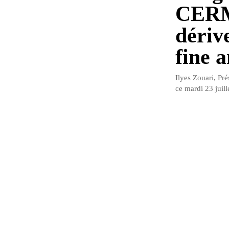
CERM
dériv
fine a
Ilyes Zouari, Pr
ce mardi 23 juill