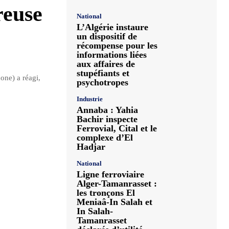
euse
National
L’Algérie instaure
un dispositif de
récompense pour les
informations liées
aux affaires de
stupéfiants et
one) a réagi,
psychotropes
Industrie
Annaba : Yahia
Bachir inspecte
Ferrovial, Cital et le
complexe d’El
Hadjar
National
Ligne ferroviaire
Alger-Tamanrasset :
les tronçons El
Meniaâ-In Salah et
In Salah-
Tamanrasset