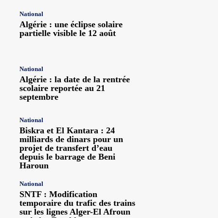
National
Algérie : une éclipse solaire
partielle visible le 12 août
National
Algérie : la date de la rentrée
scolaire reportée au 21
septembre
National
Biskra et El Kantara : 24
milliards de dinars pour un
projet de transfert d’eau
depuis le barrage de Beni
Haroun
National
SNTF : Modification
temporaire du trafic des trains
sur les lignes Alger-El Afroun