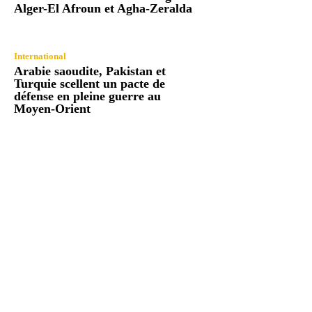
Alger-El Afroun et Agha-Zeralda
International
Arabie saoudite, Pakistan et
Turquie scellent un pacte de
défense en pleine guerre au
Moyen-Orient