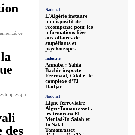
tion
National
L’Algérie instaure
un dispositif de
récompense pour les
informations liées
 annoncé, ce
aux affaires de
stupéfiants et
psychotropes
la
Industrie
Annaba : Yahia
que
Bachir inspecte
Ferrovial, Cital et le
complexe d’El
Hadjar
ses turques qui
National
Ligne ferroviaire
Alger-Tamanrasset :
les tronçons El
ali
Meniaâ-In Salah et
In Salah-
e des
Tamanrasset