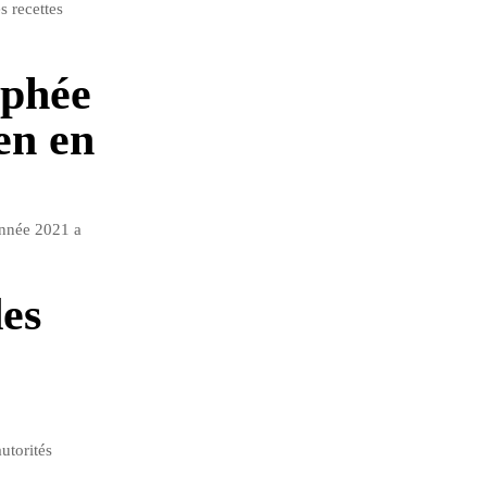
s recettes
ophée
en en
année 2021 a
des
utorités