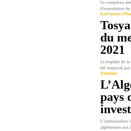
Le complexe sidér
d'exportation de 
Entreprises-M
Tosya
du me
2021
Le trophée de la
été remporté par 
National
L’Alg
pays 
invest
L’ambassadrice d
algériennes aux i