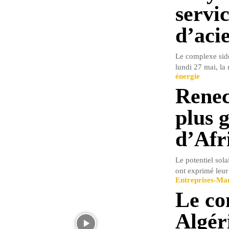
servi
d’acie
Le complexe sidé
lundi 27 mai, la 
énergie
Renec
plus 
d’Afr
Le potentiel sola
ont exprimé leur
Entreprises-M
Le co
Algér