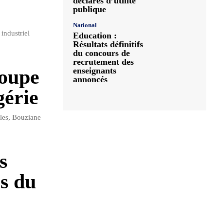
déclarés d’utilité
publique
National
industriel
Education :
Résultats définitifs
du concours de
recrutement des
roupe
enseignants
annoncés
gérie
bles, Bouziane
s
rs du