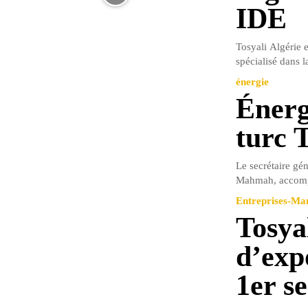
IDE
Tosyali Algérie e
spécialisé dans la
énergie
Énerg
turc 
Le secrétaire gén
Mahmah, accompag
Entreprises-M
Tosyal
d’exp
1er s