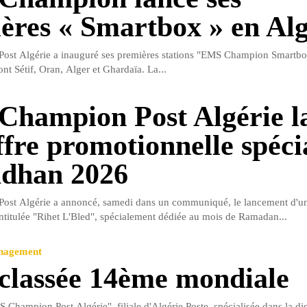
ères « Smartbox » en Alg
st Algérie a inauguré ses premières stations "EMS Champion Smartbo
ont Sétif, Oran, Alger et Ghardaïa. La...
hampion Post Algérie l
ffre promotionnelle spéci
dhan 2026
st Algérie a annoncé, samedi dans un communiqué, le lancement d'un
ntitulée "Rihet L'Bled", spécialement dédiée au mois de Ramadan...
anagement
lassée 14ème mondiale
 Champion Post Algérie", filiale d'Algérie Poste, spécialisée dans la dis