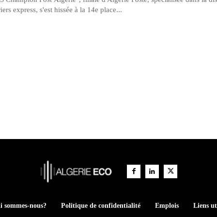
iers express, s'est hissée à la 14e place...
i sommes-nous?
Politique de confidentialité
Emplois
Liens ut