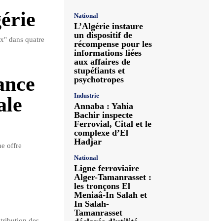
érie
National
L’Algérie instaure
un dispositif de
x" dans quatre
récompense pour les
informations liées
aux affaires de
stupéfiants et
ance
psychotropes
Industrie
ale
Annaba : Yahia
Bachir inspecte
Ferrovial, Cital et le
complexe d’El
Hadjar
e offre
National
Ligne ferroviaire
Alger-Tamanrasset :
les tronçons El
Meniaâ-In Salah et
In Salah-
Tamanrasset
tribution des