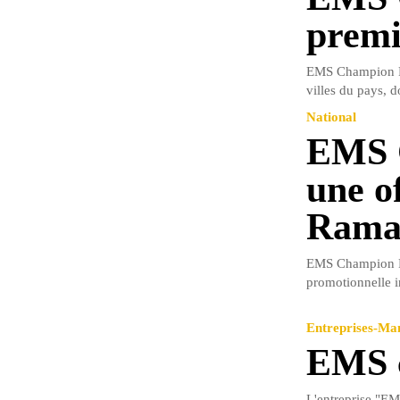
premi
EMS Champion Po
villes du pays, d
National
EMS C
une o
Rama
EMS Champion Po
promotionnelle i
Entreprises-M
EMS c
L'entreprise "EMS