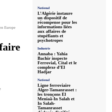
National
L’Algérie instaure
un dispositif de
récompense pour les
informations liées
 en Europe
aux affaires de
stupéfiants et
psychotropes
faire
Industrie
Annaba : Yahia
Bachir inspecte
Ferrovial, Cital et le
complexe d’El
Hadjar
National
Ligne ferroviaire
e
Alger-Tamanrasset :
les tronçons El
Meniaâ-In Salah et
In Salah-
Tamanrasset