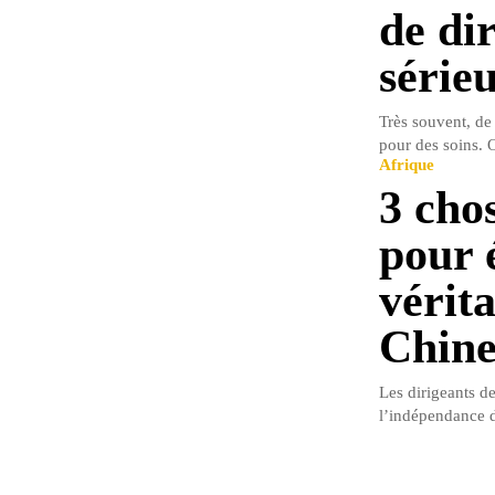
de dir
série
Très souvent, de
pour des soins. O
Afrique
3 cho
pour 
vérit
Chin
Les dirigeants de
l’indépendance d