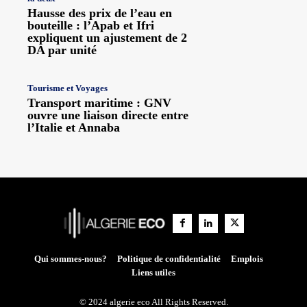
Hausse des prix de l’eau en
bouteille : l’Apab et Ifri
expliquent un ajustement de 2
DA par unité
Tourisme et Voyages
Transport maritime : GNV
ouvre une liaison directe entre
l’Italie et Annaba
Qui sommes-nous?
Politique de confidentialité
Emplois
Liens utiles
© 2024 algerie eco All Rights Reserved.