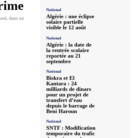
prime
National
Algérie : une éclipse
heul, dans un
solaire partielle
visible le 12 août
National
Algérie : la date de
la rentrée scolaire
reportée au 21
septembre
National
Biskra et El
Kantara : 24
milliards de dinars
pour un projet de
transfert d’eau
depuis le barrage de
Beni Haroun
National
SNTF : Modification
temporaire du trafic