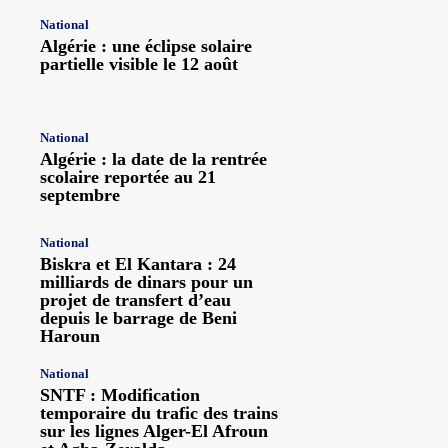
National
Algérie : une éclipse solaire
partielle visible le 12 août
National
Algérie : la date de la rentrée
scolaire reportée au 21
septembre
National
Biskra et El Kantara : 24
milliards de dinars pour un
projet de transfert d’eau
depuis le barrage de Beni
Haroun
National
SNTF : Modification
temporaire du trafic des trains
sur les lignes Alger-El Afroun