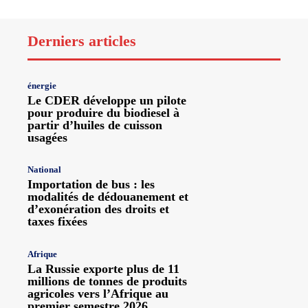
Derniers articles
énergie
Le CDER développe un pilote
pour produire du biodiesel à
partir d’huiles de cuisson
usagées
National
Importation de bus : les
modalités de dédouanement et
d’exonération des droits et
taxes fixées
Afrique
La Russie exporte plus de 11
millions de tonnes de produits
agricoles vers l’Afrique au
premier semestre 2026