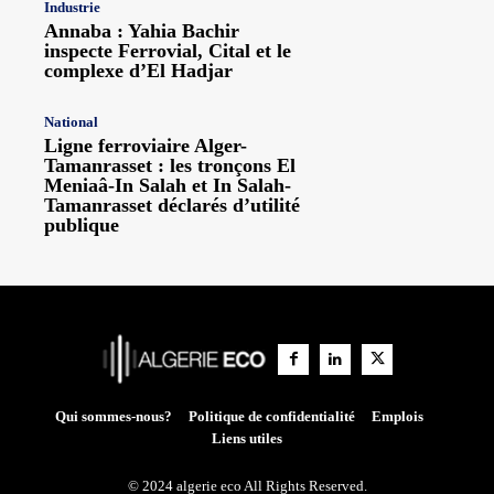
Industrie
Annaba : Yahia Bachir
inspecte Ferrovial, Cital et le
complexe d’El Hadjar
National
Ligne ferroviaire Alger-
Tamanrasset : les tronçons El
Meniaâ-In Salah et In Salah-
Tamanrasset déclarés d’utilité
publique
Qui sommes-nous?
Politique de confidentialité
Emplois
Liens utiles
© 2024 algerie eco All Rights Reserved.