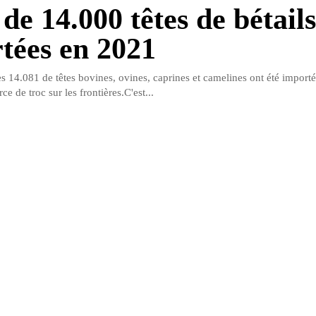
 de 14.000 têtes de bétails
tées en 2021
 14.081 de têtes bovines, ovines, caprines et camelines ont été importé
 de troc sur les frontières.C'est...