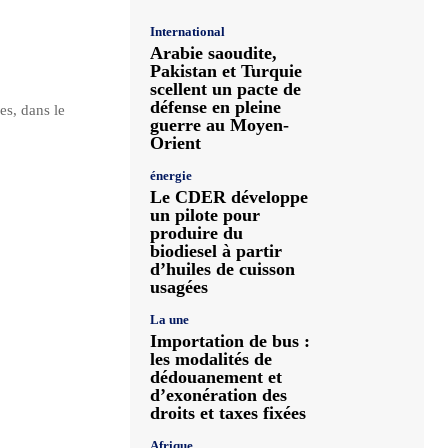
International
Arabie saoudite,
Pakistan et Turquie
scellent un pacte de
défense en pleine
es, dans le
guerre au Moyen-
Orient
énergie
Le CDER développe
un pilote pour
produire du
biodiesel à partir
d’huiles de cuisson
usagées
La une
Importation de bus :
les modalités de
dédouanement et
d’exonération des
droits et taxes fixées
Afrique