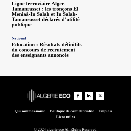
Ligne ferroviaire Alger-
Tamanrasset : les tronçons El
Meniaâ-In Salah et In Salah-
Tamanrasset déclarés d’utilité
publique
National
Education : Résultats définitifs
du concours de recrutement
des enseignants annoncés
Qui sommes-nous?
Politique de confidentialité
Emplois
Liens utiles
© 2024 algerie eco All Rights Reserved.