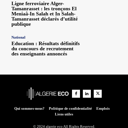
Ligne ferroviaire Alger-
Tamanrasset : les tronçons El
Meniaâ-In Salah et In Salah-
Tamanrasset déclarés d’utilité
publique
National
Education : Résultats définitifs
du concours de recrutement
des enseignants annoncés
Qui sommes-nous?
Politique de confidentialité
Emplois
Liens utiles
© 2024 algerie eco All Rights Reserved.