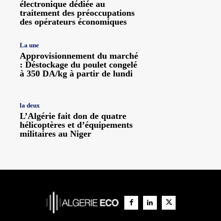
électronique dédiée au
traitement des préoccupations
des opérateurs économiques
La une
Approvisionnement du marché
: Déstockage du poulet congelé
à 350 DA/kg à partir de lundi
la deux
L’Algérie fait don de quatre
hélicoptères et d’équipements
militaires au Niger