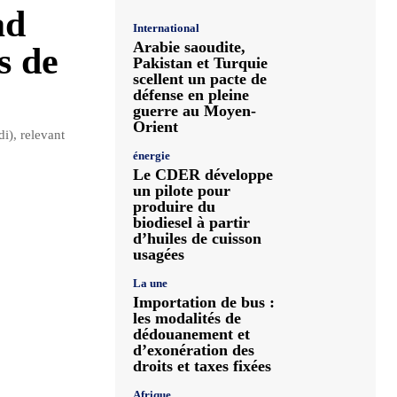
ad
International
Arabie saoudite,
s de
Pakistan et Turquie
scellent un pacte de
défense en pleine
guerre au Moyen-
Orient
i), relevant
énergie
Le CDER développe
un pilote pour
produire du
biodiesel à partir
d’huiles de cuisson
usagées
La une
Importation de bus :
les modalités de
dédouanement et
d’exonération des
droits et taxes fixées
Afrique