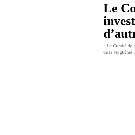
Le Co
invest
d’aut
« Le Comité de su
de la vingtième Tr