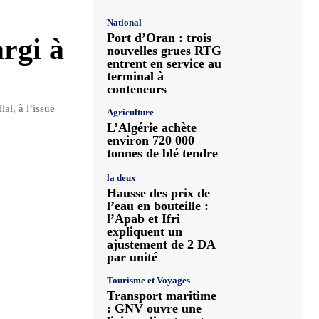
National
Port d’Oran : trois
argi à
nouvelles grues RTG
entrent en service au
terminal à
conteneurs
al, à l’issue
Agriculture
L’Algérie achète
environ 720 000
tonnes de blé tendre
la deux
Hausse des prix de
l’eau en bouteille :
l’Apab et Ifri
expliquent un
ajustement de 2 DA
par unité
Tourisme et Voyages
Transport maritime
: GNV ouvre une