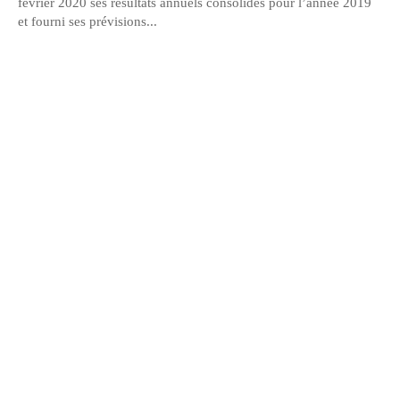
février 2020 ses résultats annuels consolidés pour l’année 2019
et fourni ses prévisions...