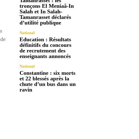
Tamanrasset : les
tronçons El Meniaâ-In
Salah et In Salah-
Tamanrasset déclarés
d’utilité publique
s
National
 de
Education : Résultats
définitifs du concours
de recrutement des
enseignants annoncés
National
Constantine : six morts
et 22 blessés après la
chute d’un bus dans un
ravin