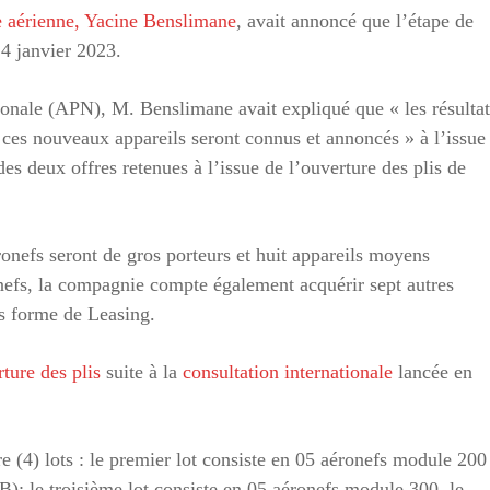
e aérienne, Yacine Benslimane
, avait annoncé que l’étape de
24 janvier 2023.
ionale (APN), M. Benslimane avait expliqué que « les résultat
e ces nouveaux appareils seront connus et annoncés » à l’issue
es deux offres retenues à l’issue de l’ouverture des plis de
onefs seront de gros porteurs et huit appareils moyens
ronefs, la compagnie compte également acquérir sept autres
us forme de Leasing.
ture des plis
suite à la
consultation internationale
lancée en
re (4) lots : le premier lot consiste en 05 aéronefs module 200
); le troisième lot consiste en 05 aéronefs module 300, le