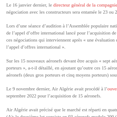
Le 16 janvier dernier, le
directeur général de la compagni
négociation avec les constructeurs sera entamée le 23 ou 
Lors d’une séance d’audition à l’Assemblée populaire nat
de l’appel d’offre international lancé pour l’acquisition d
ces négociations qui interviennent après « une évaluation d
l’appel d’offres international ».
Sur les 15 nouveaux aéronefs devant être acquis « sept aér
porteurs », a-t-il détaillé, en ajoutant qu’outre ces 15 aé
aéronefs (deux gros porteurs et cinq moyens porteurs) so
Le 9 novembre dernier, Air Algérie avait procédé à l’
ouver
septembre 2022 pour l’acquisition de 15 aéronefs.
Air Algérie avait précisé que le marché est réparti en quat
(A); le deuxième lot consiste en 03 aéronefs module 200 (B