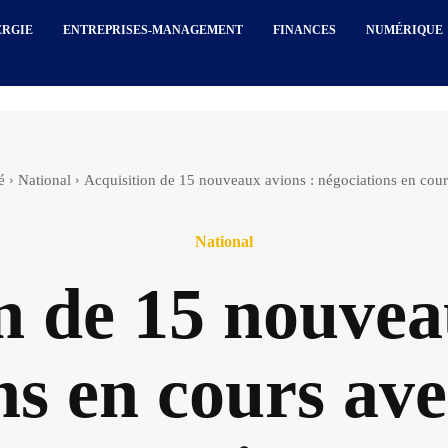
ERGIE
ENTREPRISES-MANAGEMENT
FINANCES
NUMÉRIQUE
é
National
Acquisition de 15 nouveaux avions : négociations en cours
National
n de 15 nouvea
ns en cours ave