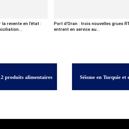
la revente en l’état :
Port d’Oran : trois nouvelles grues R
ciliation...
entrent en service au...
2 produits alimentaires
Séisme en Turquie et e